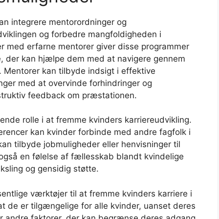
an integrere mentorordninger og
udviklingen og forbedre mangfoldigheden i
der med erfarne mentorer giver disse programmer
tte, der kan hjælpe dem med at navigere gennem
 Mentorer kan tilbyde indsigt i effektive
inger med at overvinde forhindringer og
nstruktiv feedback om præstationen.
nde rolle i at fremme kvinders karriereudvikling.
encer kan kvinder forbinde med andre fagfolk i
kan tilbyde jobmuligheder eller henvisninger til
 også en følelse af fællesskab blandt kvindelige
sling og gensidig støtte.
lige værktøjer til at fremme kvinders karriere i
 at de er tilgængelige for alle kvinder, uanset deres
ler andre faktorer, der kan begrænse deres adgang