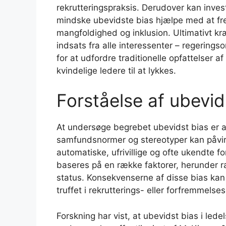
rekrutteringspraksis. Derudover kan inve
mindske ubevidste bias hjælpe med at fr
mangfoldighed og inklusion. Ultimativt kræ
indsats fra alle interessenter – regerings
for at udfordre traditionelle opfattelser a
kvindelige ledere til at lykkes.
Forståelse af ubevid
At undersøge begrebet ubevidst bias er a
samfundsnormer og stereotyper kan påvir
automatiske, ufrivillige og ofte ukendte f
baseres på en række faktorer, herunder r
status. Konsekvenserne af disse bias kan
truffet i rekrutterings- eller forfremmelse
Forskning har vist, at ubevidst bias i led