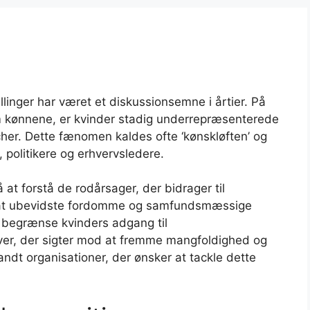
linger har været et diskussionsemne i årtier. På
lem kønnene, er kvinder stadig underrepræsenterede
ancher. Dette fænomen kaldes ofte ‘kønskløften’ og
 politikere og erhvervsledere.
 at forstå de rodårsager, der bidrager til
r, at ubevidste fordomme og samfundsmæssige
at begrænse kvinders adgang til
iver, der sigter mod at fremme mangfoldighed og
andt organisationer, der ønsker at tackle dette