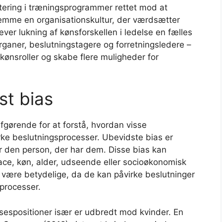
stering i træningsprogrammer rettet mod at
emme en organisationskultur, der værdsætter
ver lukning af kønsforskellen i ledelse en fælles
organer, beslutningstagere og forretningsledere –
f kønsroller og skabe flere muligheder for
st bias
fgørende for at forstå, hvordan visse
ke beslutningsprocesser. Ubevidste bias er
or den person, der har dem. Disse bias kan
ace, køn, alder, udseende eller socioøkonomisk
 være betydelige, da de kan påvirke beslutninger
sprocesser.
elsespositioner især er udbredt mod kvinder. En