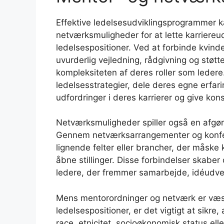
Effektive ledelsesudviklingsprogrammer k
netværksmuligheder for at lette karriere
ledelsespositioner. Ved at forbinde kvin
uvurderlig vejledning, rådgivning og stø
kompleksiteten af deres roller som ledere.
ledelsesstrategier, dele deres egne erfar
udfordringer i deres karrierer og give ko
Netværksmuligheder spiller også en afgøre
Gennem netværksarrangementer og konfer
lignende felter eller brancher, der måske 
åbne stillinger. Disse forbindelser skaber
ledere, der fremmer samarbejde, idéudvek
Mens mentorordninger og netværk er væsent
ledelsespositioner, er det vigtigt at sikre,
race, etnicitet, socioøkonomisk status el