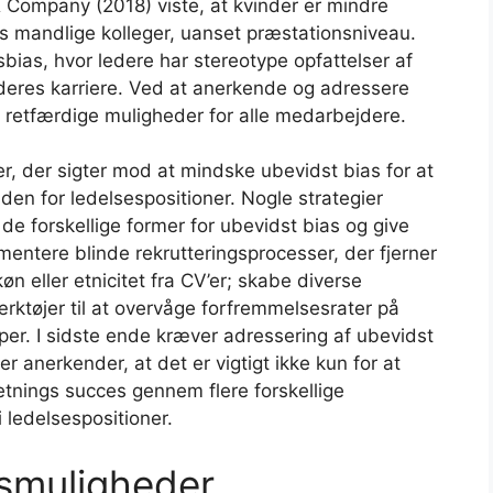
& Company (2018) viste, at kvinder er mindre
res mandlige kolleger, uanset præstationsniveau.
sbias, hvor ledere har stereotype opfattelser af
deres karriere. Ved at anerkende og adressere
 retfærdige muligheder for alle medarbejdere.
r, der sigter mod at mindske ubevidst bias for at
den for ledelsespositioner. Nogle strategier
e forskellige former for ubevidst bias og give
entere blinde rekrutteringsprocesser, der fjerner
n eller etnicitet fra CV’er; skabe diverse
rktøjer til at overvåge forfremmelsesrater på
er. I sidste ende kræver adressering af ubevidst
er anerkender, at det er vigtigt ikke kun for at
etnings succes gennem flere forskellige
 ledelsespositioner.
smuligheder