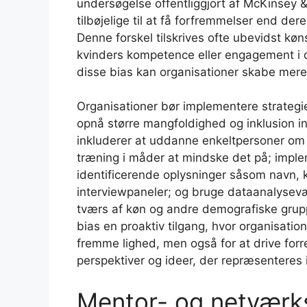
undersøgelse offentliggjort af McKinsey 
tilbøjelige til at få forfremmelser end de
Denne forskel tilskrives ofte ubevidst køn
kvinders kompetence eller engagement i 
disse bias kan organisationer skabe mere
Organisationer bør implementere strategie
opnå større mangfoldighed og inklusion in
inkluderer at uddanne enkeltpersoner om d
træning i måder at mindske det på; implem
identificerende oplysninger såsom navn, kø
interviewpaneler; og bruge dataanalysevæ
tværs af køn og andre demografiske grupp
bias en proaktiv tilgang, hvor organisation
fremme lighed, men også for at drive forr
perspektiver og ideer, der repræsenteres i
Mentor- og netværk