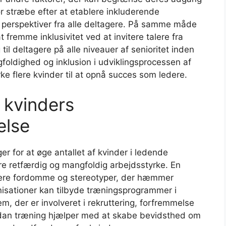
r stræbe efter at etablere inkluderende
e perspektiver fra alle deltagere. På samme måde
fremme inklusivitet ved at invitere talere fra
til deltagere på alle niveauer af senioritet inden
foldighed og inklusion i udviklingsprocessen af ​​
rke flere kvinder til at opnå succes som ledere.
e kvinders
else
er for at øge antallet af kvinder i ledende
ere retfærdig og mangfoldig arbejdsstyrke. En
essere fordomme og stereotyper, der hæmmer
anisationer kan tilbyde træningsprogrammer i
 der er involveret i rekruttering, forfremmelse
dan træning hjælper med at skabe bevidsthed om