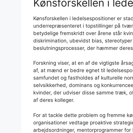
Kønsforskellen i led
Kønsforskellen i ledelsespositioner er st
underrepræsenteret i topstillinger på tvær
betydelige fremskridt over årene står kvi
diskrimination, ubevidst bias, stereotype
beslutningsprocesser, der hæmmer deres a
Forskning viser, at en af de vigtigste års
af, at mænd er bedre egnet til ledelsespos
samfundet og fastholdes af kulturelle no
selvsikkerhed, dominans og konkurrenceev
kvinder, der udviser disse samme træk, oft
af deres kolleger.
For at tackle dette problem og fremme kø
organisationer vedtage proaktive strategier
arbejdsordninger, mentorprogrammer for 