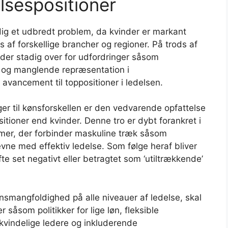
elsespositioner
adig et udbredt problem, da kvinder er markant
s af forskellige brancher og regioner. På trods af
nder stadig over for udfordringer såsom
r og manglende repræsentation i
vancement til toppositioner i ledelsen.
ager til kønsforskellen er den vedvarende opfattelse
itioner end kvinder. Denne tro er dybt forankret i
rmer, der forbinder maskuline træk såsom
ne med effektiv ledelse. Som følge heraf bliver
e set negativt eller betragtet som ‘utiltrækkende’
nsmangfoldighed på alle niveauer af ledelse, skal
 såsom politikker for lige løn, fleksible
kvindelige ledere og inkluderende